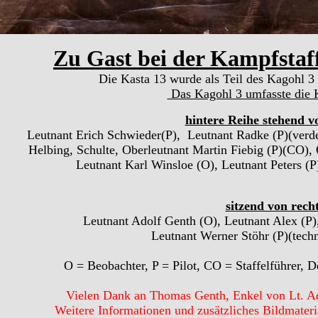
Zu Gast bei der Kampfstaff
Die Kasta 13 wurde als Teil des Kagohl 3 
Das Kagohl 3 umfasste die K
hintere Reihe stehend v
Leutnant Erich Schwieder(P), Leutnant Radke (P)(verdec
Helbing, Schulte, Oberleutnant Martin Fiebig (P)(CO),
Leutnant Karl Winsloe (O), Leutnant Peters (P
sitzend von recht
Leutnant Adolf Genth (O), Leutnant Alex (P)
Leutnant Werner Stöhr (P)(techn
O = Beobachter, P = Pilot, CO = Staffelführer, De
Vielen Dank an Thomas Genth, Enkel von Lt. Ado
Weitere Informationen und zusätzliches Bildmateri