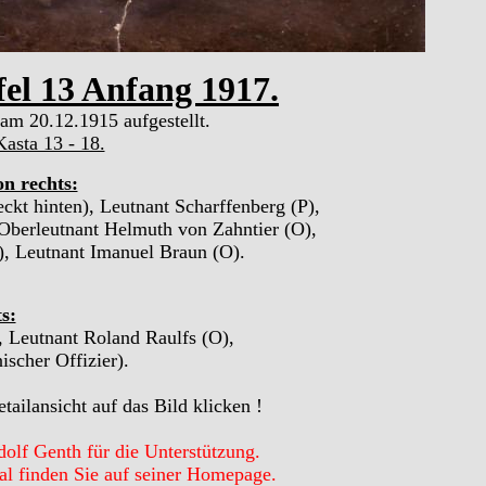
el 13 Anfang 1917.
am 20.12.1915 aufgestellt.
asta 13 - 18.
on rechts:
kt hinten), Leutnant Scharffenberg (P),
 Oberleutnant Helmuth von Zahntier (O),
), Leutnant Imanuel Braun (O).
s:
, Leutnant Roland Raulfs (O),
ischer Offizier).
tailansicht auf das Bild klicken !
lf Genth für die Unterstützung.
al finden Sie auf seiner Homepage.