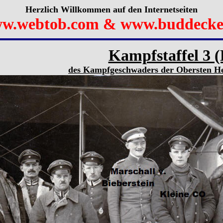
Herzlich Willkommen auf den Internetseiten
w.webtob.com & www.buddecke
Kampfstaffel 3 (
des Kampfgeschwaders der Obersten Hee