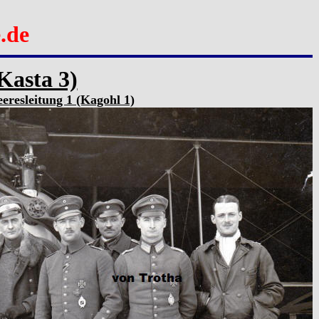
.de
Kasta 3)
resleitung 1 (Kagohl 1)