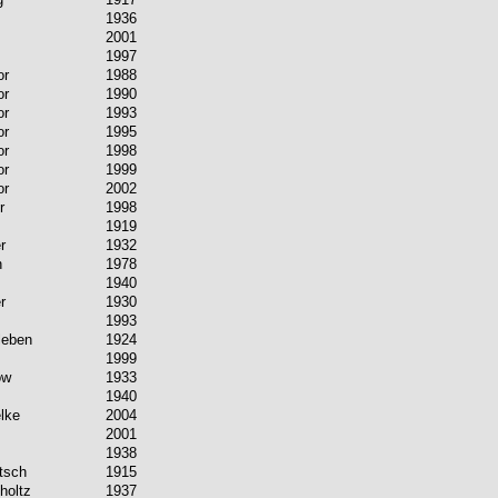
1936
2001
1997
or
1988
or
1990
or
1993
or
1995
or
1998
or
1999
or
2002
r
1998
1919
r
1932
n
1978
1940
r
1930
1993
leben
1924
1999
ow
1933
1940
lke
2004
2001
1938
tsch
1915
holtz
1937