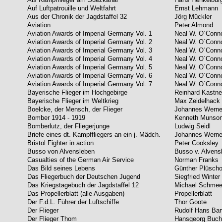
Auf Luftpatrouille und Weltfahrt
Ernst Lehmann
Aus der Chronik der Jagdstaffel 32
Jörg Mückler
Aviation
Peter Almond
Aviation Awards of Imperial Germany Vol. 1
Neal W. O´Conn
Aviation Awards of Imperial Germany Vol. 2
Neal W. O´Conn
Aviation Awards of Imperial Germany Vol. 3
Neal W. O´Conn
Aviation Awards of Imperial Germany Vol. 4
Neal W. O´Conn
Aviation Awards of Imperial Germany Vol. 5
Neal W. O´Conn
Aviation Awards of Imperial Germany Vol. 6
Neal W. O´Conn
Aviation Awards of Imperial Germany Vol. 7
Neal W. O´Conn
Bayerische Flieger im Hochgebirge
Reinhard Kastne
Bayerische Flieger im Weltkrieg
Max Zeidelhack
Boelcke, der Mensch, der Flieger
Johannes Werne
Bomber 1914 - 1919
Kenneth Munso
Bomberlutz, der Fliegerjunge
Ludwig Seidl
Briefe eines dt. Kampffliegers an ein j. Mädch.
Johannes Werne
Bristol Fighter in action
Peter Cooksley
Busso von Alvensleben
Busso v. Alvens
Casualties of the German Air Service
Norman Franks
Das Bild seines Lebens
Günther Plüsch
Das Fliegerbuch der Deutschen Jugend
Siegfried Winter
Das Kriegstagebuch der Jagdstaffel 12
Michael Schmee
Das Propellerblatt (alle Ausgaben)
Propellerblatt
Der F.d.L. Führer der Luftschiffe
Thor Goote
Der Flieger
Rudolf Hans Bar
Der Flieger Thom
Hansgeorg Buch