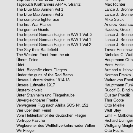
Tagebuch Kraftfahrers AFP v. Strantz
Max Richter
The Blue Max Airmen Vol 1
Lance J. Bronne
The Blue Max Airmen Vol 2
Lance J. Bronne
The complete fighter ace
Mike Spick
The first War Planes
Andrew Kersha
The german Giants
Haddow, Grosz
The Imperial German Eagles in WW 1 Vol. 3
Lance J. Bronne
The Imperial German Eagles in WW 1 Vol.1
Lance J. Bronne
The Imperial German Eagles in WW 1 Vol.2
Lance J. Bronne
The Sky their Battlefield
Trevor Henshaw
The Western Front from the air
Nicholas C. Wat
Überm Feind
Hauptmann Ott
Udet
Hans Herlin
Udet, Biografie eines Fliegers
Armand v. Isho
Under the guns of the Red Baron
Norman Franks
Unsere Luftstreitkräfte 1914-18
Walter von Eber
Unsere Luftwaffe 1917
Hauptmann Fun
Unsterblichkeit
Rudolf G. Bindin
Unter Stahlhelm und Fliegerhaube
Gustav Praclik
Unvergleichbarer Franke
Thor Goote
Verwegener Flug nach Afrika SOS Nr. 151
Otto Mielke
Vier über dem Feind
Wulf Bley
Vom Heldenkampf der deutschen Flieger
Emil F. Malkow
Vortrupp Pascha
Richard Euringer
Wegbereiter des Weltluftverkehrs wider Willen
Wolfgang Meighö
Wir Flieger
Otto Fuchs