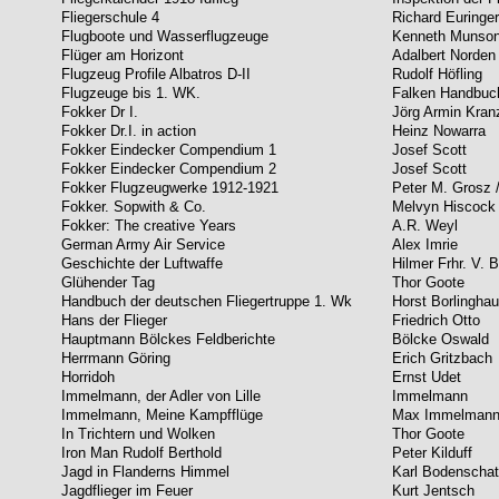
Fliegerschule 4
Richard Euringer
Flugboote und Wasserflugzeuge
Kenneth Munso
Flüger am Horizont
Adalbert Norden
Flugzeug Profile Albatros D-II
Rudolf Höfling
Flugzeuge bis 1. WK.
Falken Handbuc
Fokker Dr I.
Jörg Armin Kran
Fokker Dr.I. in action
Heinz Nowarra
Fokker Eindecker Compendium 1
Josef Scott
Fokker Eindecker Compendium 2
Josef Scott
Fokker Flugzeugwerke 1912-1921
Peter M. Grosz 
Fokker. Sopwith & Co.
Melvyn Hiscock
Fokker: The creative Years
A.R. Weyl
German Army Air Service
Alex Imrie
Geschichte der Luftwaffe
Hilmer Frhr. V. 
Glühender Tag
Thor Goote
Handbuch der deutschen Fliegertruppe 1. Wk
Horst Borlingha
Hans der Flieger
Friedrich Otto
Hauptmann Bölckes Feldberichte
Bölcke Oswald
Herrmann Göring
Erich Gritzbach
Horridoh
Ernst Udet
Immelmann, der Adler von Lille
Immelmann
Immelmann, Meine Kampfflüge
Max Immelman
In Trichtern und Wolken
Thor Goote
Iron Man Rudolf Berthold
Peter Kilduff
Jagd in Flanderns Himmel
Karl Bodenscha
Jagdflieger im Feuer
Kurt Jentsch