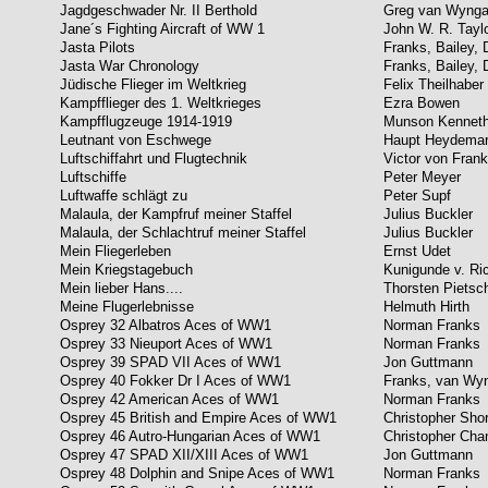
Jagdgeschwader Nr. II Berthold
Greg van Wynga
Jane´s Fighting Aircraft of WW 1
John W. R. Tayl
Jasta Pilots
Franks, Bailey, 
Jasta War Chronology
Franks, Bailey, 
Jüdische Flieger im Weltkrieg
Felix Theilhaber
Kampfflieger des 1. Weltkrieges
Ezra Bowen
Kampfflugzeuge 1914-1919
Munson Kennet
Leutnant von Eschwege
Haupt Heydema
Luftschiffahrt und Flugtechnik
Victor von Fran
Luftschiffe
Peter Meyer
Luftwaffe schlägt zu
Peter Supf
Malaula, der Kampfruf meiner Staffel
Julius Buckler
Malaula, der Schlachtruf meiner Staffel
Julius Buckler
Mein Fliegerleben
Ernst Udet
Mein Kriegstagebuch
Kunigunde v. Ri
Mein lieber Hans....
Thorsten Pietsc
Meine Flugerlebnisse
Helmuth Hirth
Osprey 32 Albatros Aces of WW1
Norman Franks
Osprey 33 Nieuport Aces of WW1
Norman Franks
Osprey 39 SPAD VII Aces of WW1
Jon Guttmann
Osprey 40 Fokker Dr I Aces of WW1
Franks, van Wy
Osprey 42 American Aces of WW1
Norman Franks
Osprey 45 British and Empire Aces of WW1
Christopher Sho
Osprey 46 Autro-Hungarian Aces of WW1
Christopher Cha
Osprey 47 SPAD XII/XIII Aces of WW1
Jon Guttmann
Osprey 48 Dolphin and Snipe Aces of WW1
Norman Franks