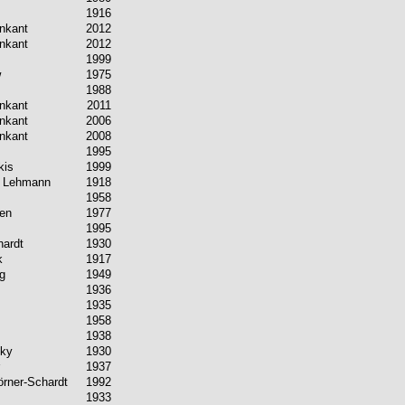
1916
nkant
2012
nkant
2012
1999
w
1975
1988
nkant
2011
nkant
2006
nkant
2008
1995
kis
1999
o Lehmann
1918
1958
ven
1977
1995
hardt
1930
k
1917
g
1949
1936
1935
1958
1938
sky
1930
1937
rner-Schardt
1992
1933