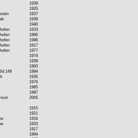
1939
1925
stein
1937
ek
1938
1940
thofen
1933
thofen
1990
thofen
1996
thofen
1917
thofen
1977
1974
1938
1993
Bd.149
1994
r.
1935
1976
1985
1987
inson
2005
1915
1921
ow
1916
ow
1933
1917
r
1994