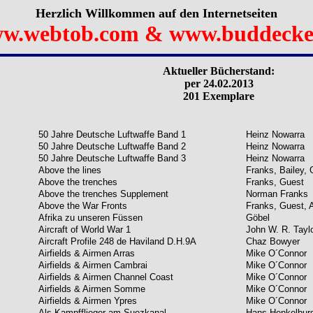
Herzlich Willkommen auf den Internetseiten
w.webtob.com & www.buddecke
Aktueller Bücherstand:
per 24.02.2013
201 Exemplare
50 Jahre Deutsche Luftwaffe Band 1
Heinz Nowarra
50 Jahre Deutsche Luftwaffe Band 2
Heinz Nowarra
50 Jahre Deutsche Luftwaffe Band 3
Heinz Nowarra
Above the lines
Franks, Bailey, 
Above the trenches
Franks, Guest
Above the trenches Supplement
Norman Franks
Above the War Fronts
Franks, Guest, A
Afrika zu unseren Füssen
Göbel
Aircraft of World War 1
John W. R. Tayl
Aircraft Profile 248 de Haviland D.H.9A
Chaz Bowyer
Airfields & Airmen Arras
Mike O´Connor
Airfields & Airmen Cambrai
Mike O´Connor
Airfields & Airmen Channel Coast
Mike O´Connor
Airfields & Airmen Somme
Mike O´Connor
Airfields & Airmen Ypres
Mike O´Connor
Als Kampfflieger am Suezkanal
Hans Henkelbur