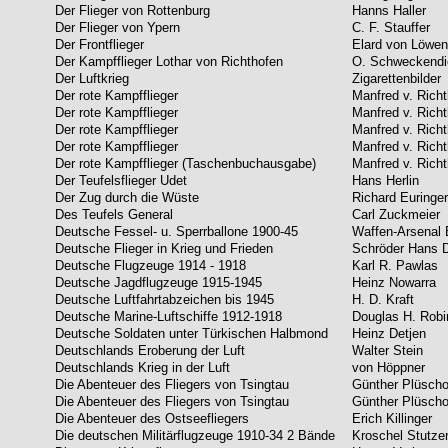
Der Flieger von Rottenburg
Hanns Haller
Der Flieger von Ypern
C. F. Stauffer
Der Frontflieger
Elard von Löwen
Der Kampfflieger Lothar von Richthofen
O. Schweckendi
Der Luftkrieg
Zigarettenbilder
Der rote Kampfflieger
Manfred v. Rich
Der rote Kampfflieger
Manfred v. Rich
Der rote Kampfflieger
Manfred v. Rich
Der rote Kampfflieger
Manfred v. Rich
Der rote Kampfflieger (Taschenbuchausgabe)
Manfred v. Rich
Der Teufelsflieger Udet
Hans Herlin
Der Zug durch die Wüste
Richard Euringer
Des Teufels General
Carl Zuckmeier
Deutsche Fessel- u. Sperrballone 1900-45
Waffen-Arsenal 
Deutsche Flieger in Krieg und Frieden
Schröder Hans D
Deutsche Flugzeuge 1914 - 1918
Karl R. Pawlas
Deutsche Jagdflugzeuge 1915-1945
Heinz Nowarra
Deutsche Luftfahrtabzeichen bis 1945
H. D. Kraft
Deutsche Marine-Luftschiffe 1912-1918
Douglas H. Rob
Deutsche Soldaten unter Türkischen Halbmond
Heinz Detjen
Deutschlands Eroberung der Luft
Walter Stein
Deutschlands Krieg in der Luft
von Höppner
Die Abenteuer des Fliegers von Tsingtau
Günther Plüsch
Die Abenteuer des Fliegers von Tsingtau
Günther Plüsch
Die Abenteuer des Ostseefliegers
Erich Killinger
Die deutschen Militärflugzeuge 1910-34 2 Bände
Kroschel Stutze