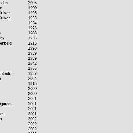
rden
2005
or
1990
Duiven
1996
Duiven
1998
1924
1993
h
1968
rck
1936
kenberg
1913
1998
1939
1939
1942
1935
chthofen
1937
h
2004
1915
2000
2000
2001
ngarden
2001
2001
res
2001
nt
2002
2002
2002