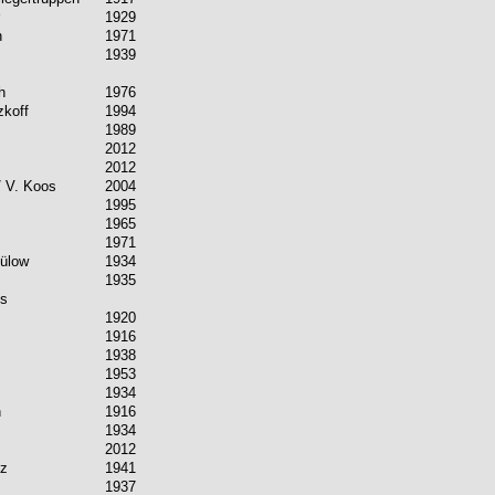
1929
n
1971
1939
h
1976
zkoff
1994
1989
2012
2012
/ V. Koos
2004
1995
1965
1971
Bülow
1934
1935
us
1920
1916
1938
1953
1934
n
1916
1934
2012
tz
1941
1937