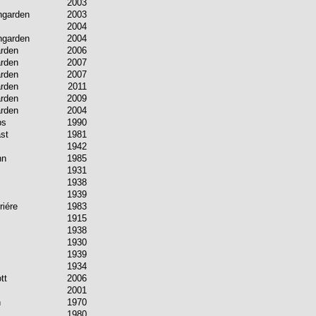
2003
ngarden
2003
2004
ngarden
2004
rden
2006
rden
2007
rden
2007
rden
2011
rden
2009
rden
2004
ps
1990
st
1981
1942
nn
1985
1931
1938
1939
riére
1983
1915
1938
1930
1939
1934
tt
2006
2001
n
1970
1980