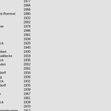
1977
1966
1966
ant-Rommel
1980
1932
2002
her
1978
1996
1981
1938
rck
1920
1940
bbert
1930
Buddecke
1918
rck
1935
ulen
2002
2002
orff
1934
ng
1936
rck
1931
orff
1935
1939
e
1967
1961
rck
1939
1970
liegertruppen
1917