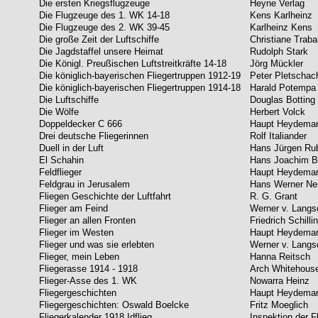
Die ersten Kriegsflugzeuge
Heyne Verlag
Die Flugzeuge des 1. WK 14-18
Kens Karlheinz
Die Flugzeuge des 2. WK 39-45
Karlheinz Kens
Die große Zeit der Luftschiffe
Christiane Trab
Die Jagdstaffel unsere Heimat
Rudolph Stark
Die Königl. Preußischen Luftstreitkräfte 14-18
Jörg Mückler
Die königlich-bayerischen Fliegertruppen 1912-19
Peter Pletschac
Die königlich-bayerischen Fliegertruppen 1914-18
Harald Potempa
Die Luftschiffe
Douglas Botting
Die Wölfe
Herbert Volck
Doppeldecker C 666
Haupt Heydema
Drei deutsche Fliegerinnen
Rolf Italiander
Duell in der Luft
Hans Jürgen Ru
El Schahin
Hans Joachim 
Feldflieger
Haupt Heydema
Feldgrau in Jerusalem
Hans Werner Ne
Fliegen Geschichte der Luftfahrt
R. G. Grant
Flieger am Feind
Werner v. Langsd
Flieger an allen Fronten
Friedrich Schilli
Flieger im Westen
Haupt Heydema
Flieger und was sie erlebten
Werner v. Langsd
Flieger, mein Leben
Hanna Reitsch
Fliegerasse 1914 - 1918
Arch Whitehous
Flieger-Asse des 1. WK
Nowarra Heinz
Fliegergeschichten
Haupt Heydema
Fliegergeschichten: Oswald Boelcke
Fritz Moeglich
Fliegerkalender 1918 Idflieg
Inspektion der F