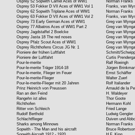
Osprey 52 Sopwith Camel Aces of WW1
Norman Franks
Osprey 53 Fokker D VII Aces of WW1 Vol 1
Franks, van Wy
Osprey 62 Sopwith Triplane Aces of WW1
Norman Franks
Osprey 63 Fokker D VII Aces of WW1 Vol 2
Franks, van Wy
Osprey 73 Early German Aces of WW1
Greg van Wynga
Osprey 77 Albatros Aces of WW1 Part 2
Greg van Wynga
Osprey Jagdstaffel 2 Boelcke
Greg van Wynga
Osprey Jasta 18 The red noses
Greg van Wynga
Osprey Pfalz Scout Aces of WW1
Greg van Wynga
Osprey Richthofens Circus JG Nr. 1
Greg van Wynga
Pioniere der frühen Luftfahrt
Schmitt/Schwip
Pioniere der Luftfahrt
Curtis Prenderga
Pour-le-merite
Ralf Roeingh
Pour-le-merite Träger 1914-18
Jürgen Brinkma
Pour-le-merite, Flieger im Feuer
Ernst Schäffer
Pour-le-merite-Flieger
Walter Zuerl
Pour-le-merite-Flieger mit 20 Jahren
Rolf Italiander
Prinz Heinrich von Preussen
Arnauld de la Pe
Ran an den Feind
H. Waldeyer
Rangehn ist alles
Thor Goote
Richthofen
Hermann Kohl
Ritter von Schleich
Fried Lange
Rudolf Berthold
Ludwig Gengler
Schlachtflieger
Duiven und Abbo
Sharks among Minnows
Norman Franks
Sopwith - The Man and his aircraft
Bruce Robertso
Sopwith Aircraft 1912 - 1920
H.F. King