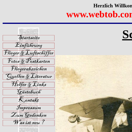
Herzlich Willko
www.webtob.co
S