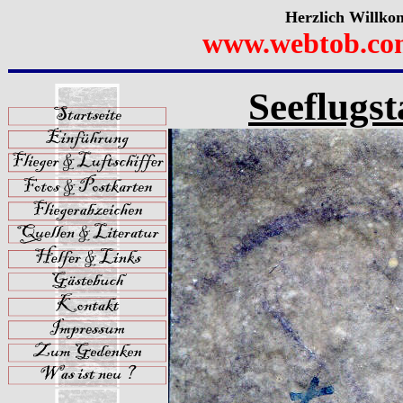
Herzlich Willko
www.webtob.co
Seeflugs