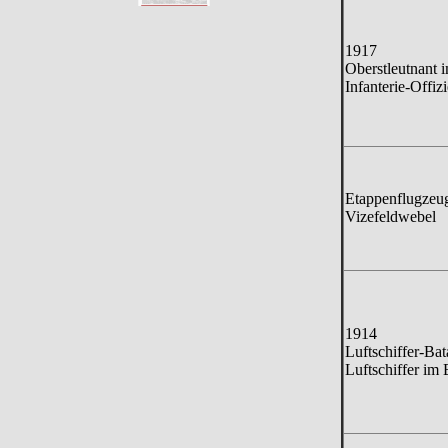
1917
Oberstleutnan
Infanterie-Offiz
Etappenflugzeu
Vizefeldwebel
1914
Luftschiffer-Bat
Luftschiffer im