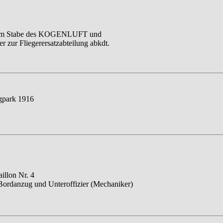
t im Stabe des KOGENLUFT und
ier zur Fliegerersatzabteilung abkdt.
gpark 1916
aillon Nr. 4
 Bordanzug und Unteroffizier (Mechaniker)