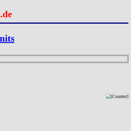
.de
nits