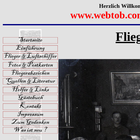
Herzlich Willko
www.webtob.co
Flie