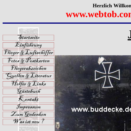
Herzlich Willko
www.webtob.co